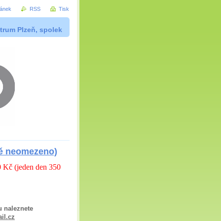
ránek
RSS
Tisk
trum Plzeň, spolek
ově neomezeno)
50 Kč (jeden den 350
u naleznete
il.cz