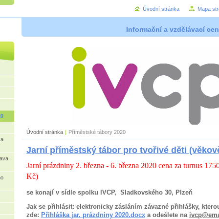
Úvodní stránka
Mapa st
Informační a vzdělávací cen
20
Úvodní stránka
|
Příměstské tábory 2020
 a
Jarní příměstský tábor pro tvořivé děti (věk
rava
Jarní prázdniny 2. března - 6. března 2020 cena za turnus 17
Kč)
ho
se konají v sídle spolku IVCP, Sladkovského 30, Plzeň
Jak se přihlásit: elektronicky zásláním závazné přihlášky, ktero
zde:
Přihláška jar. prázdniny 2020.docx
a odešlete na
ivcp@ema