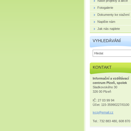
Naše projekty a akce
Fotogalerie
Dokumenty ke stažení
Napište nám
Jak nás najdete
VYHLEDÁVÁNÍ
KONTAKT
Informační a vzdělávací
centrum Plzeň, spolek
Sladkovského 30
326 00 Plzeň
IČ: 27 03 99 94
Účet: 115-35990227/0100
ivcp@ema
il.cz
Tel.: 732 883 480, 608 870