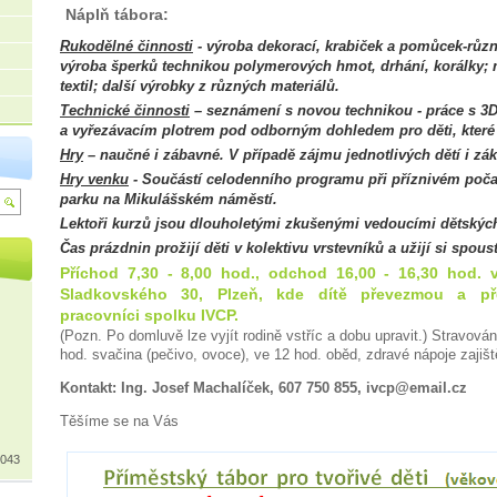
Náplň tábora:
Rukodělné činnosti
- výroba dekorací, krabiček a pomůcek-růz
výroba šperků technikou polymerových hmot, drhání, korálky; 
textil; další výrobky z různých materiálů.
Technické činnosti
– seznámení s novou technikou - práce s 3D
a vyřezávacím plotrem pod odborným dohledem pro děti, které 
Hry
– naučné i zábavné. V případě zájmu jednotlivých dětí i zák
Hry venku
-
Součástí celodenního programu při příznivém poča
parku na Mikulášském náměstí.
Lektoři kurzů jsou dlouholetými zkušenými vedoucími dětských
Čas prázdnin prožijí děti v kolektivu vrstevníků a užijí si spous
Příchod 7,30 - 8,00 hod., odchod 16,00 - 16,30 hod. v
Sladkovského 30, Plzeň, kde dítě převezmou a před
pracovníci spolku IVCP.
(Pozn. Po domluvě lze vyjít rodině vstříc a dobu upravit.) Stravován
hod. svačina (pečivo, ovoce), ve 12 hod. oběd, zdravé nápoje zajišt
Kontakt: Ing. Josef Machalíček, 607 750 855, ivcp@email.cz
Těšíme se na Vás
 043