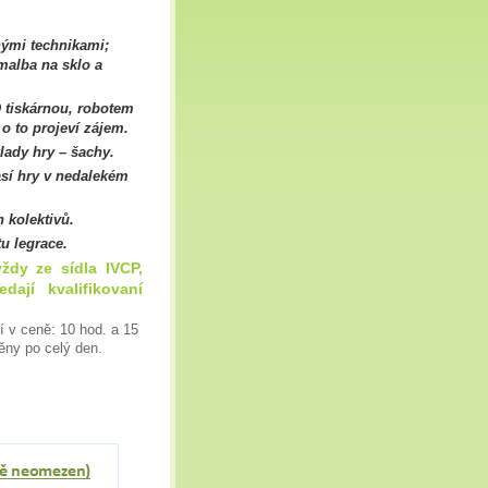
nými technikami;
malba na sklo a
 tiskárnou, robotem
o to projeví zájem.
lady hry – šachy.
sí hry v nedalekém
 kolektivů.
tu legrace.
ždy ze sídla IVCP,
ají kvalifikovaní
í v ceně: 10 hod. a 15
ěny po celý den.