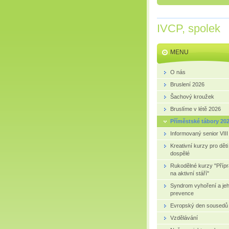
IVCP, spolek
MENU
O nás
Bruslení 2026
Šachový kroužek
Bruslíme v létě 2026
Příměstské tábory 20
Informovaný senior VIII
Kreativní kurzy pro děti
dospělé
Rukodělné kurzy "Příp
na aktivní stáří"
Syndrom vyhoření a je
prevence
Evropský den sousedů
Vzdělávání