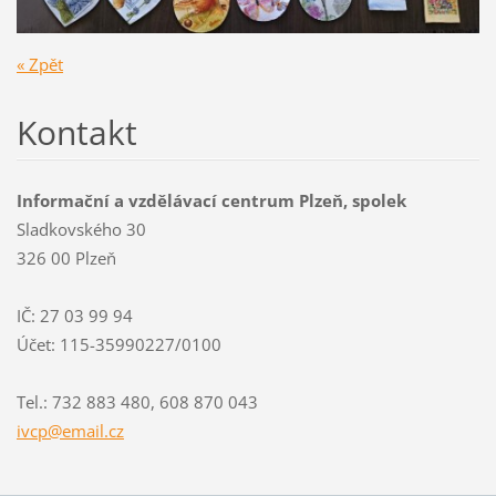
« Zpět
Kontakt
Informační a vzdělávací centrum Plzeň, spolek
Sladkovského 30
326 00 Plzeň
IČ: 27 03 99 94
Účet: 115-35990227/0100
Tel.: 732 883 480, 608 870 043
ivcp@ema
il.cz