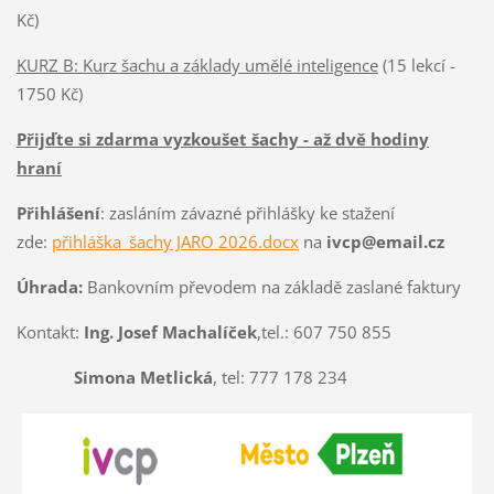
Kč)
KURZ B: Kurz šachu a základy umělé inteligence
(15 lekcí -
1750 Kč)
Přijďte si zdarma vyzkoušet šachy - až dvě hodiny
hraní
Přihlášení
: zasláním závazné přihlášky ke stažení
zde:
přihláška_šachy JARO 2026.docx
na
ivcp@email.cz
Úhrada:
Bankovním převodem na základě zaslané faktury
Kontakt:
Ing. Josef Machalíček
,tel.: 607 750 855
Simona Metlická
, tel: 777 178 234