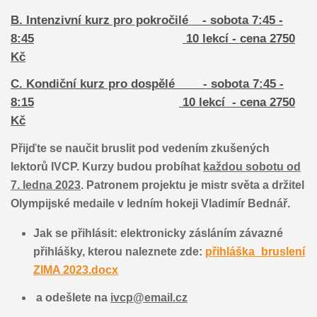
B. Intenzivní kurz pro pokročilé - sobota 7:45 -
8:45
10 lekcí - cena 2750
Kč
C. Kondiční kurz pro dospělé - sobota 7:45 -
8:15
10 lekcí - cena 2750
Kč
Přijďte se naučit bruslit pod vedením zkušených
lektorů IVCP. Kurzy budou probíhat
každou sobotu od
7. ledna 2023
. Patronem projektu je mistr světa a držitel
Olympijské medaile v ledním hokeji Vladimír Bednář.
Jak se přihlásit: elektronicky zásláním závazné
přihlášky, kterou naleznete zde:
přihláška_bruslení
ZIMA 2023.docx
a odešlete na
ivcp@email.cz