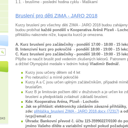
1.1. - bruslíme - poslední hodina cyklu - Maškarní
Bruslení pro děti ZIMA - JARO 2018
Kurzy bruslení pro všechny děti ZIMA - JARO 2018 budou zahájeny
budou probíhat
každé pondělí v Kooperativa Aréně Plzeň - Loch
přihlášku naleznete níže, kapacita kurzů je omezena.
A. Kurz bruslení pro začátečníky - pondělí 17:00 - 18:00 - 15 lek
B. Intenzivní kurz pro pokročilé - pondělí 18:00 - 19:00 - 15 lek
C. Kurz bruslení pro začátečníky - pondělí 18:00 - 19:00 - 15 lek
Přijďte se naučit bruslit pod vedením zkušených lektorů. Patronem p
a držitel Olympijské medaile v ledním hokeji
Vladimír Bednář.
Kurzy jsou určeny dětem od 4 let
Pro nebruslící a mírně pokročilé
Kurzy A a C jsou určen uplným začátečníkům, případně mírně
bruslařům.
Kurz B je limitován počtem dětí v družstvech a je určen ke z
bruslení a předpokládá zvládnutí základů bruslení.
Kde: Kooperativa Aréna, Plzeň - Lochotín
Jak se přihlásit: elektronicky zásláním závazné přihlášky,
zde:
přihláška_bruslení ZIMA - JARO 2018.docx (72317)
a od
ivcp@email.cz
 043
Úhrada: Bankovní převod č. účtu 115-35990227/0100 do 
jméno Vašeho dítěte a variabilní symbol pokud požadujet