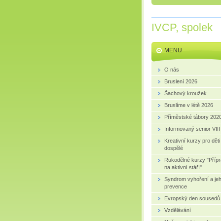
IVCP, spolek
MENU
O nás
Bruslení 2026
Šachový kroužek
Bruslíme v létě 2026
Příměstské tábory 202
Informovaný senior VIII
Kreativní kurzy pro děti
dospělé
Rukodělné kurzy "Příp
na aktivní stáří"
Syndrom vyhoření a je
prevence
Evropský den sousedů
Vzdělávání