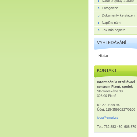
Naše projekty a akce
Fotogalerie
Dokumenty ke stažení
Napište nám
Jak nás najdete
VYHLEDÁVÁNÍ
KONTAKT
Informační a vzdělávací
centrum Plzeň, spolek
Sladkovského 30
326 00 Plzeň
IČ: 27 03 99 94
Účet: 115-35990227/0100
ivcp@ema
il.cz
Tel.: 732 883 480, 608 870