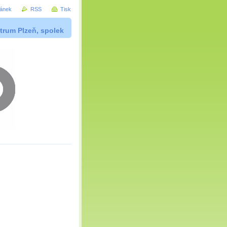
ránek
RSS
Tisk
trum Plzeň, spolek