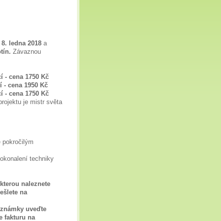
8. ledna 2018
a
otín.
Závaznou
cí - cena 1750 Kč
cí - cena 1950 Kč
cí - cena 1750 Kč
rojektu je mistr světa
 pokročilým
dokonalení techniky
 kterou naleznete
ešlete na
poznámky uveďte
e fakturu na