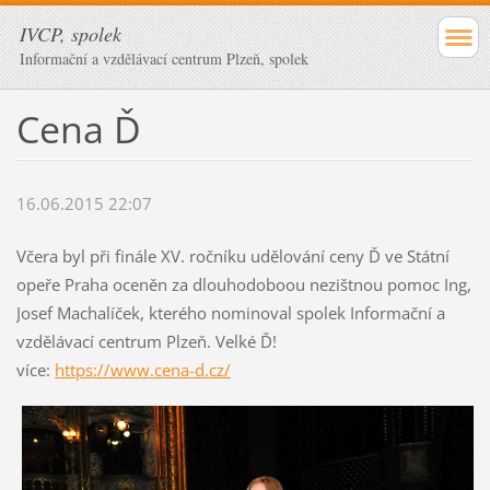
IVCP, spolek
Informační a vzdělávací centrum Plzeň, spolek
Cena Ď
16.06.2015 22:07
Včera byl při finále XV. ročníku udělování ceny Ď ve Státní
opeře Praha oceněn za dlouhodoboou nezištnou pomoc Ing,
Josef Machalíček, kterého nominoval spolek Informační a
vzdělávací centrum Plzeň. Velké Ď!
více:
https://www.cena-d.cz/