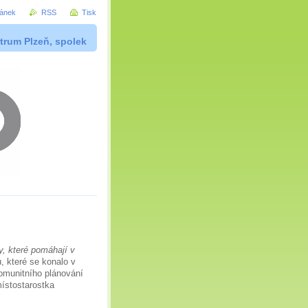
ránek
RSS
Tisk
trum Plzeň, spolek
y, které pomáhají v
 které se konalo v
omunitního plánování
ístostarostka