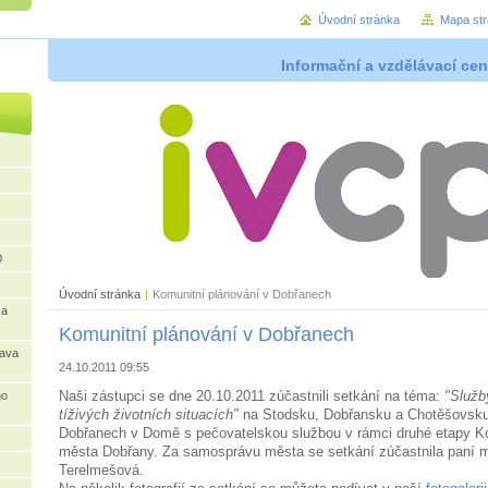
Úvodní stránka
Mapa st
Informační a vzdělávací cen
0
Úvodní stránka
|
Komunitní plánování v Dobřanech
 a
Komunitní plánování v Dobřanech
rava
24.10.2011 09:55
Naši zástupci se dne 20.10.2011 zúčastnili setkání na téma:
"Služb
ho
tíživých životních situacích"
na Stodsku, Dobřansku a Chotěšovsku,
Dobřanech v Domě s pečovatelskou službou v rámci druhé etapy K
města Dobřany. Za samosprávu města se setkání zúčastnila paní m
Terelmešová.