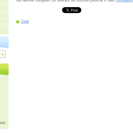
Na několik fotografií ze setkání se můžete podívat v naší
fotogalerii
Zpět
 043