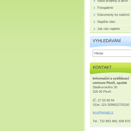
Naše projekty a akce
Fotogalerie
Dokumenty ke stažení
Napište nám
Jak nás najdete
VYHLEDÁVÁNÍ
KONTAKT
Informační a vzdělávací
centrum Plzeň, spolek
Sladkovského 30
326 00 Plzeň
IČ: 27 03 99 94
Účet: 115-35990227/0100
ivcp@ema
il.cz
Tel.: 732 883 480, 608 870