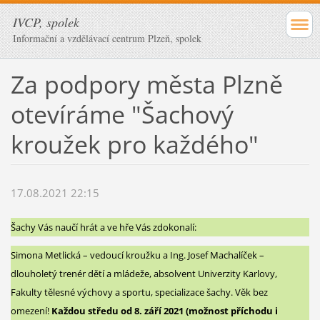
IVCP, spolek
Informační a vzdělávací centrum Plzeň, spolek
Za podpory města Plzně
otevíráme "Šachový
kroužek pro každého"
17.08.2021 22:15
Šachy Vás naučí hrát a ve hře Vás zdokonalí:
Simona Metlická – vedoucí kroužku a Ing. Josef Machalíček –
dlouholetý trenér dětí a mládeže, absolvent Univerzity Karlovy,
Fakulty tělesné výchovy a sportu, specializace šachy. Věk bez
omezení!
Každou středu od 8. září 2021 (možnost příchodu i