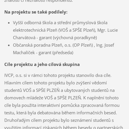
znalosti či neznalosti respondentů.
Na projektu se také podílely:
Vyšší odborná škola a střední průmyslová škola
elektrotechnická Plzeň (VOŠ a SPŠE Plzeň), Mgr. Lucie
Charvátová - garant (výchovná poradkyně)
Občanská poradna Plzeň, o.s. (OP Plzeň) , Ing. Josef
Machalíček - garant (předseda)
Cíle projektu a jeho cílová skupina
IVCP, o.s. si v rámci tohoto projektu stanovilo dva cíle.
Hlavním cílem tohoto projektu bylo zvýšení vědomí
studentů VOŠ a SPŠE PLZEŇ a ubytovaných studentů na
domovech mládeže VOŠ a SPŠE PLZEŇ. K naplnění tohoto
cíle byla použita interaktivní pomůcka zpracovaná formou
testu, která byla debatována během informačních besed.
Druhořadým cílem projektu bylo seznámení studentů s
využitím informací získaných během besedy o partnerských