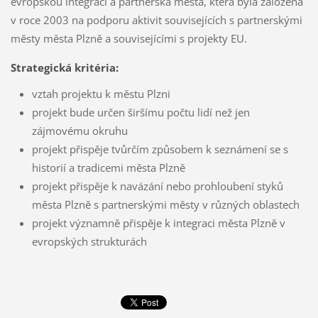
evropskou integraci a partnerská města, která byla založena
v roce 2003 na podporu aktivit souvisejících s partnerskými
městy města Plzně a souvisejícími s projekty EU.
Strategická kritéria:
vztah projektu k městu Plzni
projekt bude určen širšímu počtu lidí než jen
zájmovému okruhu
projekt přispěje tvůrčím způsobem k seznámení se s
historií a tradicemi města Plzně
projekt přispěje k navázání nebo prohloubení styků
města Plzně s partnerskými městy v různých oblastech
projekt významně přispěje k integraci města Plzně v
evropských strukturách