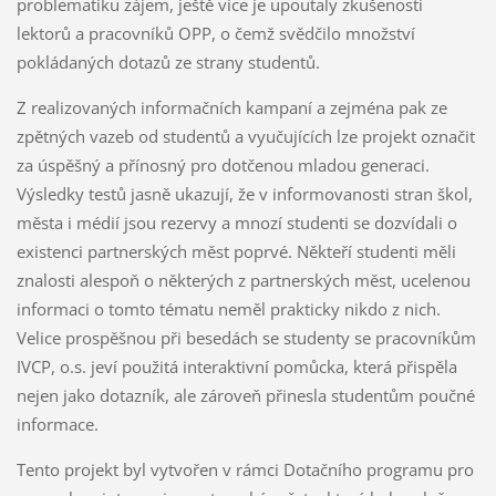
problematiku zájem, ještě více je upoutaly zkušenosti
lektorů a pracovníků OPP, o čemž svědčilo množství
pokládaných dotazů ze strany studentů.
Z realizovaných informačních kampaní a zejména pak ze
zpětných vazeb od studentů a vyučujících lze projekt označit
za úspěšný a přínosný pro dotčenou mladou generaci.
Výsledky testů jasně ukazují, že v informovanosti stran škol,
města i médií jsou rezervy a mnozí studenti se dozvídali o
existenci partnerských měst poprvé. Někteří studenti měli
znalosti alespoň o některých z partnerských měst, ucelenou
informaci o tomto tématu neměl prakticky nikdo z nich.
Velice prospěšnou při besedách se studenty se pracovníkům
IVCP, o.s. jeví použitá interaktivní pomůcka, která přispěla
nejen jako dotazník, ale zároveň přinesla studentům poučné
informace.
Tento projekt byl vytvořen v rámci Dotačního programu pro