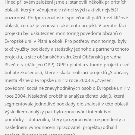
Hned při svém založení jsme si stanovili několik prioritních
oblastí, kterým věnujeme v rámci svých aktivit největší
pozornost. Podpora znalostní společnosti patří mezi klíčové
oblasti, čemuž je věnován také tento projekt. V prvotní fázi
projektu byl uskutečněn monitoring povědomí občanů o
Evropské unii v Plzni a okolí. Pro potřeby monitoringu byly
také využity podklady a statistiky jednoho z partnerů tohoto
projektu, a sice občanského sdružení Občanská poradna
Plzeň o.s. (dále jen OPP). OPP uplatnila v tomto projektu své
bohaté zkušenosti, které získala realizací projektů „S občany
města Plzně o Evropské unii“ v roce 2003 a „Zvýšení
povědomí sociálně znevýhodněných osob o Evropské unii“ v
roce 2004. Následně proběhla analýza těchto údajů, která
segmentovala jednotlivé podklady dle znalostí v této oblasti.
Výsledkem analýzy pak bylo zpracování interaktivní
pomůcky – dotazníku, který (po zpracování respondenty a
následném vyhodnocení zpracovateli projektu) odhalil