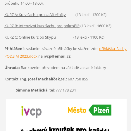
průběhu 14:00 - 18:00).
KURZ A: Kurz šachu pro začátečníky
(13 lekcí - 1300 Kč)
KURZ B: Intenzivní kurz šachu pro pokročilé
(13 lekcí - 1600 Kč)
KURZ C: Online kurz po Skypu
(13 lekcí - 1100 Kč)
Přihlášení
: zasláním závazné přihlášky ke stažení zde:
přihláška_šachy
PODZIM 2023.docx
na
ivcp@email.cz
Úhrada:
Bankovním převodem na základě zaslané faktury
Kontakt:
Ing. Josef Machalíček
,tel.: 607 750 855
Simona Metlická
, tel: 777 178 234