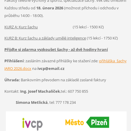
Fakulty tělesné výchovy a sportu, specializace šachy. Věk bez omezení!
Každou středu od
18. února 2026
(možnost příchodu i odchodu v
průběhu 14:00 - 18:00).
KURZ A: Kurz šachu
(15 lekcí - 1500 Kč)
KURZ B: Kurz šachu a základy umělé inteligence
(15 lekcí - 1750 Kč)
Přijďte si zdarma vyzkoušet šachy - až dvě hodiny hraní
Přihlášení
: zasláním závazné přihlášky ke stažení zde:
přihláška_šachy
JARO 2026.docx
na
ivcp@email.cz
Úhrada:
Bankovním převodem na základě zaslané faktury
Kontakt:
Ing. Josef Machalíček
,tel.: 607 750 855
Simona Metlická
, tel: 777 178 234