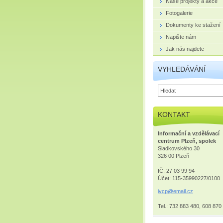
Naše projekty a akce
Fotogalerie
Dokumenty ke stažení
Napište nám
Jak nás najdete
VYHLEDÁVÁNÍ
KONTAKT
Informační a vzdělávací
centrum Plzeň, spolek
Sladkovského 30
326 00 Plzeň
IČ: 27 03 99 94
Účet: 115-35990227/0100
ivcp@ema
il.cz
Tel.: 732 883 480, 608 870