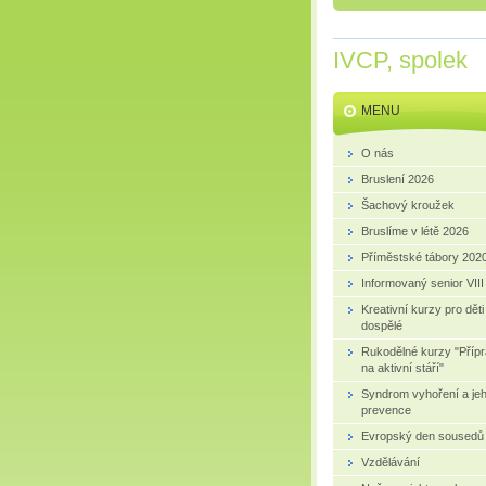
IVCP, spolek
MENU
O nás
Bruslení 2026
Šachový kroužek
Bruslíme v létě 2026
Příměstské tábory 202
Informovaný senior VIII
Kreativní kurzy pro děti
dospělé
Rukodělné kurzy "Příp
na aktivní stáří"
Syndrom vyhoření a je
prevence
Evropský den sousedů
Vzdělávání