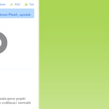
ránek
RSS
Tisk
trum Plzeň, spolek
ealizujeme projekt
u vzdělávací semináře