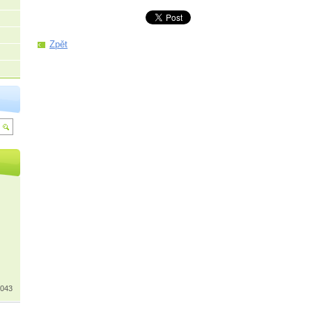
Zpět
 043