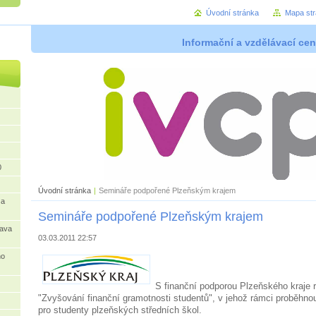
Úvodní stránka
Mapa st
Informační a vzdělávací cen
0
Úvodní stránka
|
Semináře podpořené Plzeňským krajem
 a
Semináře podpořené Plzeňským krajem
rava
03.03.2011 22:57
ho
S finanční podporou Plzeňského kraje r
"Zvyšování finanční gramotnosti studentů", v jehož rámci proběhno
pro studenty plzeňských středních škol.