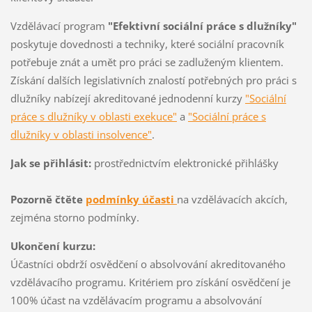
Vzdělávací program
"Efektivní sociální práce s dlužníky"
poskytuje dovednosti a techniky, které sociální pracovník
potřebuje znát a umět pro práci se zadluženým klientem.
Získání dalších legislativních znalostí potřebných pro práci s
dlužníky nabízejí akreditované jednodenní kurzy
"Sociální
práce s dlužníky v oblasti exekuce"
a
"Sociální p
ráce s
dlužníky v oblasti insolvence"
.
Jak se přihlásit:
prostřednictvím elektronické přihlášky
Pozorně čtěte
podmínky účasti
na vzdělávacích akcích,
zejména storno podmínky.
Ukončení kurzu:
Účastníci obdrží osvědčení o absolvování akreditovaného
vzdělávacího programu. Kritériem pro získání osvědčení je
100% účast na vzdělávacím programu a absolvování