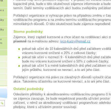
ník
kapacitně plná, bude o této skutečnosti zájemce informován a bud
termín. Další termíny vzdělávacích akcí budou zveřejněny počátke
ce s
Pořádající organizace si vyhrazuje právo na případnou změnu v č
vzdělávacího programu a na změnu termínu vzdělávacího programu
níky
mimořádných důvodů. O této skutečnosti bude zájemce neprodleně
níky
Storno podmínky
Zájemce, který zaplatil kurzovné a chce účast na vzdělávací akci zr
 v
písemně
na e-mailovou adresu:
ivcp-kurzy@email.cz
ro
pokud tak učiní do 10 kalendářních dnů před začátkem vzděl
vráceno kurzovné snížené o 20% z celkové částky;
pokud tak učiní v rozmezí 9 - 6 kalendářních dnů před začát
bude mu vráceno kurzovné snížení o 50% z celkové částky;
pokud tak učiní 5 a méně kalendářních dnů před začátkem vz
jejím průběhu, kurzovné se nevrací, a to ani jeho část.
Pořádající organizace má právo ze závažných důvodů vyloučit účas
akce. Takovému účastníku se kurzovné nevrací, a to ani jeho část.
Ostatní podmínky
Odesláním přihlášky k akreditovanému vzdělávacímu programu či 
se zájemce zavazuje, že bude respektovat pravidla užívání prostor
zařízení, v němž se akreditovaný vzdělávací program/kurz odehráv
předpisy, které s užíváním prostor souvisejí.