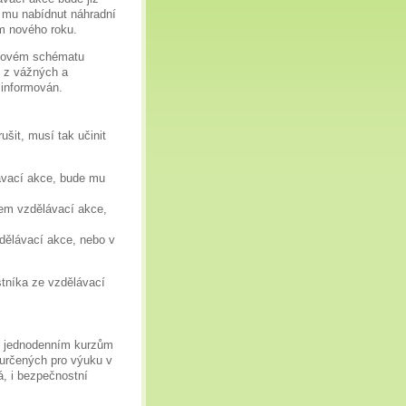
e mu nabídnut náhradní
m nového roku.
asovém schématu
 z vážných a
 informován.
ušit, musí tak učinit
ávací akce, bude mu
kem vzdělávací akce,
dělávací akce, nebo v
tníka ze vzdělávací
k jednodenním kurzům
 určených pro výuku v
á, i bezpečnostní