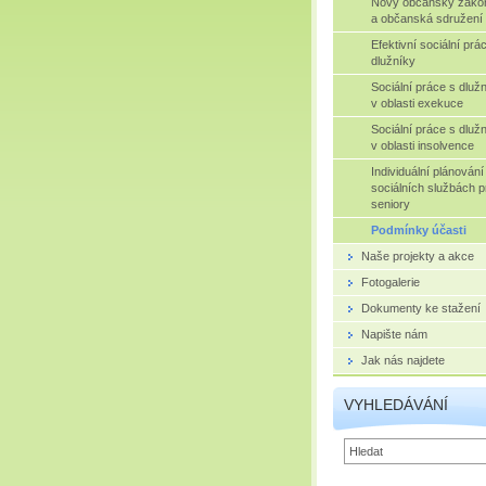
Nový občanský záko
a občanská sdružení
Efektivní sociální prá
dlužníky
Sociální práce s dluž
v oblasti exekuce
Sociální práce s dluž
v oblasti insolvence
Individuální plánování
sociálních službách p
seniory
Podmínky účasti
Naše projekty a akce
Fotogalerie
Dokumenty ke stažení
Napište nám
Jak nás najdete
VYHLEDÁVÁNÍ