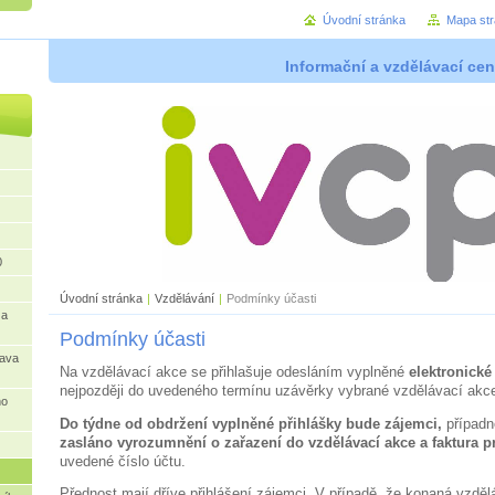
Úvodní stránka
Mapa st
Informační a vzdělávací cen
0
Úvodní stránka
|
Vzdělávání
|
Podmínky účasti
 a
Podmínky účasti
rava
Na vzdělávací akce se přihlašuje odesláním vyplněné
elektronické
nejpozději do uvedeného termínu uzávěrky vybrané vzdělávací akc
ho
Do týdne od obdržení vyplněné přihlášky bude zájemci,
případn
zasláno vyrozumnění o zařazení do vzdělávací akce a faktura p
uvedené číslo účtu.
Přednost mají dříve přihlášení zájemci. V případě, že konaná vzděl