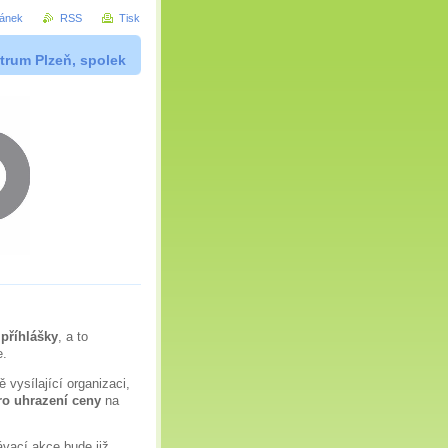
ránek
RSS
Tisk
trum Plzeň, spolek
 příhlášky
, a to
e.
ě vysílající organizaci,
ro uhrazení ceny
na
ávací akce bude již