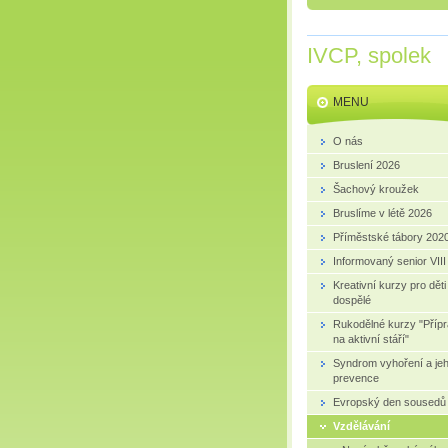
IVCP, spolek
MENU
O nás
Bruslení 2026
Šachový kroužek
Bruslíme v létě 2026
Příměstské tábory 202
Informovaný senior VIII
Kreativní kurzy pro děti
dospělé
Rukodělné kurzy "Příp
na aktivní stáří"
Syndrom vyhoření a je
prevence
Evropský den sousedů
Vzdělávání